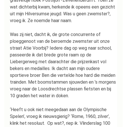
grasveldje hoek Postiljon -Zevenenderdrift. Toen ze
wat dichterbij kwam, herkende ik opeens een gezicht
uit mijn Hilversumse jeugd. Was u geen zwemster?,
vroeg ik. Ze noemde haar naam.
Was zij niet, dacht ik, de grote concurrente of
ploeggenoot van de beroemde zwemster uit onze
straat Atie Voorbij? Iedere dag op weg naar school,
passeerde ik dat brede grote raam op de
Liebergerweg met daarachter die prijzenkast vol
bekers en medailles. Ik dacht aan mijn oudere
sportieve broer Ben die vertelde hoe hard die meiden
trainden. Met boomstammen sjouwden en ’s morgens
vroeg naar de Loosdrechtse plassen fietsten en bij
10 graden het water in doken.
‘Heeft u ook niet meegedaan aan de Olympische
Spelen’, vroeg ik nieuwsgierig? ‘Rome, 1960, zilver’,
klink het resoluut. Op wat?, riep ik. Vlinderslag 100