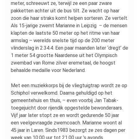
meter, schreeuwt ze, terwijl ze een paar zware
pakketten achter uit de bus tilt. Ze wacht op haar
zoon die haar straks komt helpen sorteren. Ze vertelt.
Als 15-jarige zwemt Marianne in Leipzig – de mensen
klapten de laatste 50 meter op het ritme van haar
armslag – werelds snelste tijd op de 200 meter
vlinderslag in 2.34.4. Een paar maanden later ‘dregt’ de
1 meter 54 grootte Naardense uit het Olympisch
zwembad van Rome zilver eremetaal, de hoogst
behaalde medaille voor Nederland.
Met een muziekkorps bij de vliegtuigtrap wordt ze op
Schiphol verwelkomd. Daarna gehuldigd op het
gemeentehuis en thuis, – even voorbij Jan Tabak-
toegejuicht door rijendik opgestelde bewonderaars.
Vijf jaar later stopt ze en wordt gedurende 50 jaar
een veelgevraagde zwemcoach. Marianne woont al
45 jaar in Laren. Sinds1983 bezorgt ze zes dagen per
week van 10.00 uur tot 21.00 uur ’s avonds