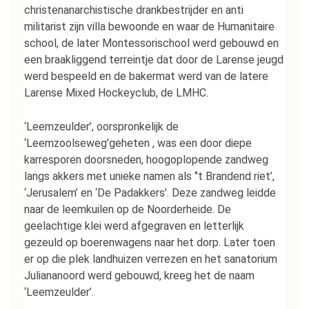
christenanarchistische drankbestrijder en anti
militarist zijn villa bewoonde en waar de Humanitaire
school, de later Montessorischool werd gebouwd en
een braakliggend terreintje dat door de Larense jeugd
werd bespeeld en de bakermat werd van de latere
Larense Mixed Hockeyclub, de LMHC.
‘Leemzeulder’, oorspronkelijk de
‘Leemzoolseweg’geheten , was een door diepe
karresporen doorsneden, hoogoplopende zandweg
langs akkers met unieke namen als ‘’t Brandend riet’,
‘Jerusalem’ en ‘De Padakkers’. Deze zandweg leidde
naar de leemkuilen op de Noorderheide. De
geelachtige klei werd afgegraven en letterlijk
gezeuld op boerenwagens naar het dorp. Later toen
er op die plek landhuizen verrezen en het sanatorium
Juliananoord werd gebouwd, kreeg het de naam
‘Leemzeulder’.