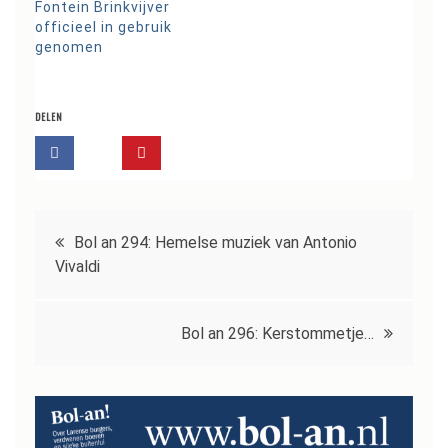
Fontein Brinkvijver
officieel in gebruik
genomen
DELEN
Bericht
Bol an 294: Hemelse muziek van Antonio
navigatie
Vivaldi
Bol an 296: Kerstommetje…