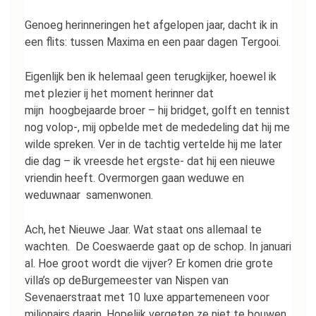
Genoeg herinneringen het afgelopen jaar, dacht ik in
een flits: tussen Maxima en een paar dagen Tergooi.
Eigenlijk ben ik helemaal geen terugkijker, hoewel ik
met plezier ij het moment herinner dat
mijn hoogbejaarde broer – hij bridget, golft en tennist
nog volop-, mij opbelde met de mededeling dat hij me
wilde spreken. Ver in de tachtig vertelde hij me later
die dag – ik vreesde het ergste- dat hij een nieuwe
vriendin heeft. Overmorgen gaan weduwe en
weduwnaar samenwonen.
Ach, het Nieuwe Jaar. Wat staat ons allemaal te
wachten. De Coeswaerde gaat op de schop. In januari
al. Hoe groot wordt die vijver? Er komen drie grote
villa’s op deBurgemeester van Nispen van
Sevenaerstraat met 10 luxe appartemeneen voor
miljonairs daarin. Hopelijk vergeten ze niet te bouwen