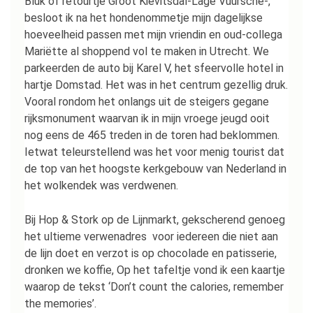
Bluk of retourtje Groot Kievitsdal-Lage Vuursche-,
besloot ik na het hondenommetje mijn dagelijkse
hoeveelheid passen met mijn vriendin en oud-collega
Mariëtte al shoppend vol te maken in Utrecht. We
parkeerden de auto bij Karel V, het sfeervolle hotel in
hartje Domstad. Het was in het centrum gezellig druk.
Vooral rondom het onlangs uit de steigers gegane
rijksmonument waarvan ik in mijn vroege jeugd ooit
nog eens de 465 treden in de toren had beklommen.
Ietwat teleurstellend was het voor menig tourist dat
de top van het hoogste kerkgebouw van Nederland in
het wolkendek was verdwenen.
Bij Hop & Stork op de Lijnmarkt, gekscherend genoeg
het ultieme verwenadres voor iedereen die niet aan
de lijn doet en verzot is op chocolade en patisserie,
dronken we koffie, Op het tafeltje vond ik een kaartje
waarop de tekst ‘Don’t count the calories, remember
the memories’.