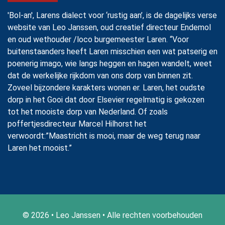
'Bol-an', Larens dialect voor ‘rustig aan’, is de dagelijks verse
website van Leo Janssen, oud creatief directeur Endemol
en oud wethouder /loco burgemeester Laren. “Voor
buitenstaanders heeft Laren misschien een wat patserig en
poenerig imago, wie langs heggen en hagen wandelt, weet
dat de werkelijke rijkdom van ons dorp van binnen zit.
Zoveel bijzondere karakters wonen er. Laren, het oudste
dorp in het Gooi dat door Elsevier regelmatig is gekozen
tot het mooiste dorp van Nederland. Of zoals
poffertjesdirecteur Marcel Hilhorst het
verwoordt:”Maastricht is mooi, maar de weg terug naar
Laren het mooist.”
© 2026 • Leo Janssen • Alle rechten voorbehouden