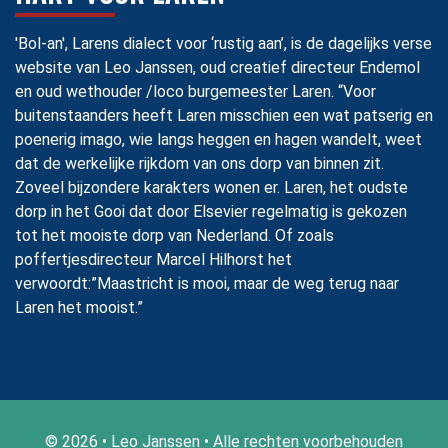
'Bol-an', Larens dialect voor ‘rustig aan’, is de dagelijks verse
website van Leo Janssen, oud creatief directeur Endemol
en oud wethouder /loco burgemeester Laren. “Voor
buitenstaanders heeft Laren misschien een wat patserig en
poenerig imago, wie langs heggen en hagen wandelt, weet
dat de werkelijke rijkdom van ons dorp van binnen zit.
Zoveel bijzondere karakters wonen er. Laren, het oudste
dorp in het Gooi dat door Elsevier regelmatig is gekozen
tot het mooiste dorp van Nederland. Of zoals
poffertjesdirecteur Marcel Hilhorst het
verwoordt:”Maastricht is mooi, maar de weg terug naar
Laren het mooist.”
© 2026 • Leo Janssen • Alle rechten voorbehouden