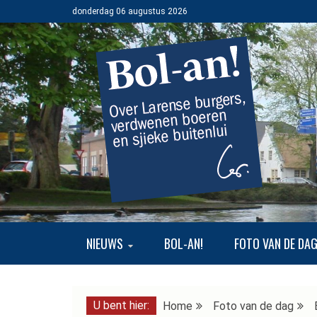
Ga
donderdag 06 augustus 2026
naar
de
inhoud
BOL-AN!
OVER LARENSE BURGERS, VERDWENEN BOEREN EN SJI
NIEUWS
BOL-AN!
FOTO VAN DE DA
U bent hier:
Home
Foto van de dag