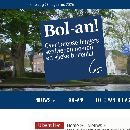
Ga
zaterdag 08 augustus 2026
naar
de
inhoud
BOL-AN!
OVER LARENSE BURGERS, VERDWENEN BOEREN EN SJI
NIEUWS
BOL-AN!
FOTO VAN DE DA
U bent hier:
Home
Nieuws