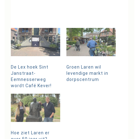
De Lex hoek Sint
Groen Laren wil
Janstraat-
levendige markt in
Eemnesserweg
dorpscentrum
wordt Café Kever!
Hoe ziet Laren er
over 50 jaar uit?