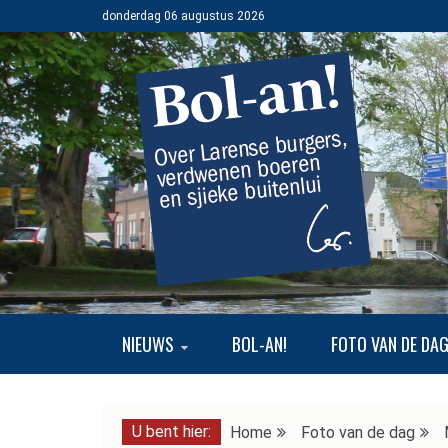
Ga
donderdag 06 augustus 2026
naar
de
inhoud
BOL-AN!
OVER LARENSE BURGERS, VERDWENEN BOEREN EN SJI
NIEUWS
BOL-AN!
FOTO VAN DE DA
U bent hier:
Home
Foto van de dag