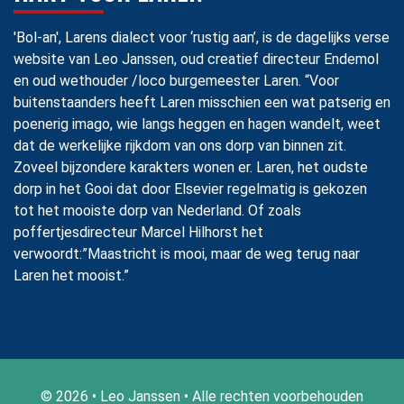
'Bol-an', Larens dialect voor ‘rustig aan’, is de dagelijks verse
website van Leo Janssen, oud creatief directeur Endemol
en oud wethouder /loco burgemeester Laren. “Voor
buitenstaanders heeft Laren misschien een wat patserig en
poenerig imago, wie langs heggen en hagen wandelt, weet
dat de werkelijke rijkdom van ons dorp van binnen zit.
Zoveel bijzondere karakters wonen er. Laren, het oudste
dorp in het Gooi dat door Elsevier regelmatig is gekozen
tot het mooiste dorp van Nederland. Of zoals
poffertjesdirecteur Marcel Hilhorst het
verwoordt:”Maastricht is mooi, maar de weg terug naar
Laren het mooist.”
© 2026 • Leo Janssen • Alle rechten voorbehouden