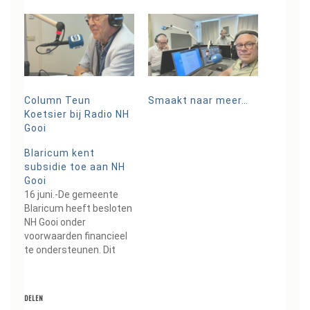
Column Teun
Smaakt naar meer…
Koetsier bij Radio NH
Gooi
Blaricum kent
subsidie toe aan NH
Gooi
16 juni.-De gemeente
Blaricum heeft besloten
NH Gooi onder
voorwaarden financieel
te ondersteunen. Dit
doen zij door twee
subsidies toe te kennen
die moeten bijdragen
DELEN
aan de continuïteit en