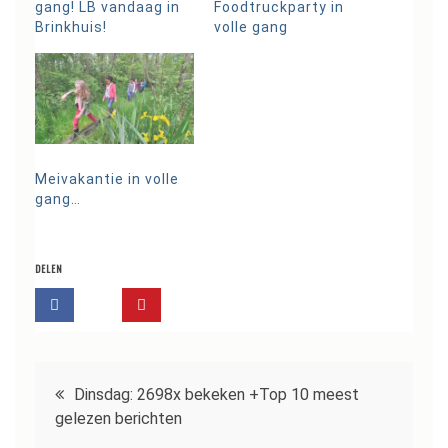
gang! LB vandaag in
Foodtruckparty in
Brinkhuis!
volle gang
Meivakantie in volle
gang…
DELEN
Bericht
Dinsdag: 2698x bekeken +Top 10 meest
navigatie
gelezen berichten