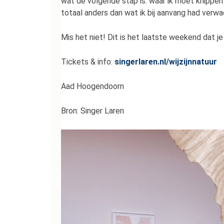
wat de volgende stap is: waar ik moet knippen
totaal anders dan wat ik bij aanvang had verwac
Mis het niet! Dit is het laatste weekend dat j
Tickets & info:
singerlaren.nl/wijzijnnatuur
Aad Hoogendoorn
Bron: Singer Laren