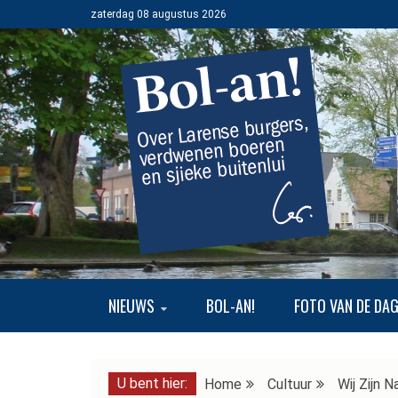
Ga
zaterdag 08 augustus 2026
naar
de
inhoud
BOL-AN!
OVER LARENSE BURGERS, VERDWENEN BOEREN EN SJI
NIEUWS
BOL-AN!
FOTO VAN DE DA
U bent hier:
Home
Cultuur
Wij Zijn N