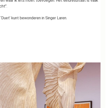
 en waar ik iets moet toevoegen. Het eindresultaat is vaak
ht’’.
e ‘Duet’ kunt bewonderen in Singer Laren.