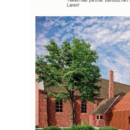
Teken hier petitie: Behoud het
Laren!